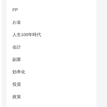
FP
お金
人生100年時代
会計
副業
効率化
投資
政策