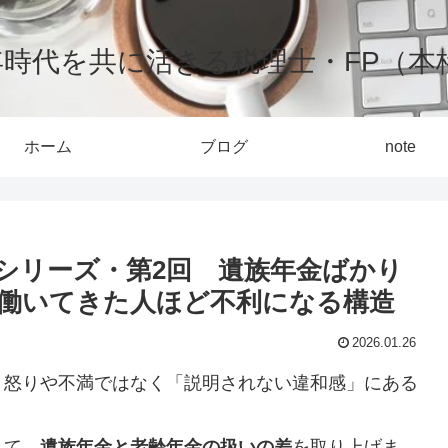
0年時代を共に活きる税理士・FP（本
ホーム
ブログ
note
シリーズ・第2回 遺族年金ばかり
働いてきた人ほど不利になる構造
2026.01.26
、怒りや不満ではなく「説明されない違和感」にある
して、
遺族年金と老齢年金の扱いの差
を取り上げま