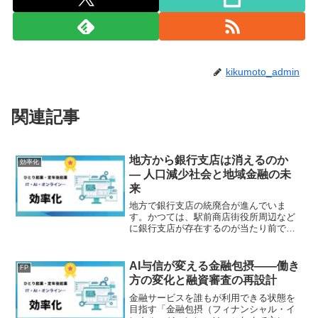
kikumoto_admin
関連記事
地方から銀行支店は消えるのか
効率化
― 人口減少社会と地域金融の未
来
地方で銀行支店の統廃合が進んでいま
す。かつては、駅前商店街役所周辺など
に銀行支店が存在するのが当たり前でし
た。しかし現在は、窓口縮小ATM撤退店
舗統合無人店舗化が急速に進んでいま
す。背景には、人口減少高齢化キャッシ
AI与信が変える金融包摂――働き
FP
ュレス化低金利デジタル化が...
方の変化と融資審査の再設計
金融サービスを誰もが利用できる状態を
目指す「金融包摂（フィナンシャル・イ