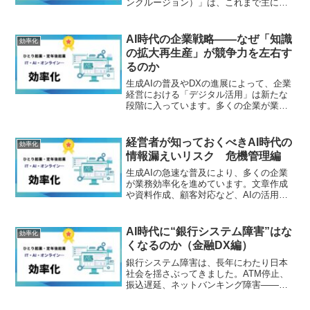
ンクルージョン）」は、これまで主に新
興国の課題として語られることが多いテ
ーマでした。しかし現在では、先進国に
おいても金融包摂の問題が改めて注目さ
AI時代の企業戦略――なぜ「知識
効率化
れています。日本でも転職...
の拡大再生産」が競争力を左右す
るのか
生成AIの普及やDXの進展によって、企業
経営における「デジタル活用」は新たな
段階に入っています。多くの企業が業務
効率化やコスト削減を目的にシステム導
入を進めてきましたが、その一方で「デ
ジタル化したはずなのに競争力が高まら
経営者が知っておくべきAI時代の
効率化
ない」「現場の強みが...
情報漏えいリスク 危機管理編
生成AIの急速な普及により、多くの企業
が業務効率化を進めています。文章作成
や資料作成、顧客対応など、AIの活用範
囲は日々広がっています。一方で、その
利便性の裏側には新たなリスクも存在し
ます。その代表例が情報漏えいです。従
AI時代に“銀行システム障害”はな
効率化
来の情報漏えいは、パ...
くなるのか（金融DX編）
銀行システム障害は、長年にわたり日本
社会を揺さぶってきました。ATM停止、
振込遅延、ネットバンキング障害――。
金融システムは高度にデジタル化されて
いる一方で、障害が起きれば社会全体に